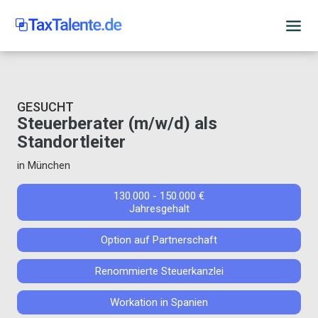
GESUCHT
Steuerberater (m/w/d) als
Standortleiter
in München
130.000 - 150.000 €
Jahresgehalt
Option auf Partnerschaft
Renommierte Steuerkanzlei
Workation in Spanien